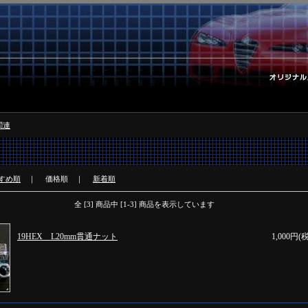
関連
すめ順
｜
価格順
｜
新着順
全 [3] 商品中 [1-3] 商品を表示しています
19HEX L20mm貫通ナット
1,000円(