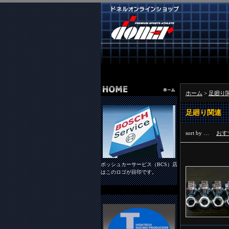
ホーム
>
足廻り
足廻り関連
sort by …
おす
ボッシュカーサービス（BCS）店
はこのロゴが目印です。